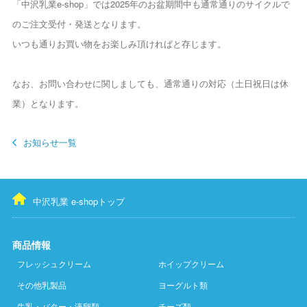
「中沢乳業e-shop」では2025年のお盆期間中も通常通りのサイクルで
のご注文受付・発送となります。
いつも通りお買い物をお楽しみ頂ければと存じます。
なお、お問い合わせに関しましても、通常通りの対応（土日祝日は休
業）となります。
お知らせ一覧
中沢乳業 e-shopトップ
商品情報
フレッシュクリーム
ホイップクリーム
その他乳製品
ヨーグルト類
牛乳・バター・液卵類
チーズ類