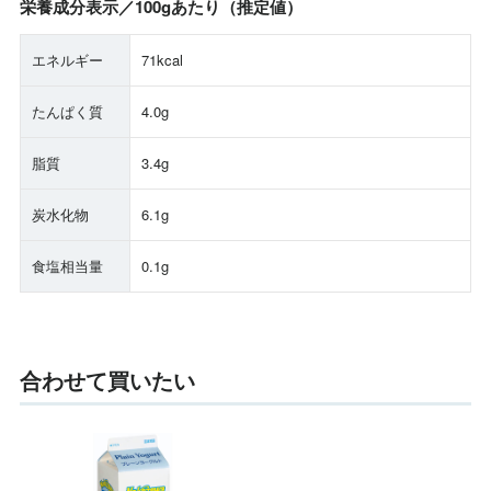
栄養成分表示／100gあたり（推定値）
エネルギー
71kcal
たんぱく質
4.0g
脂質
3.4g
炭水化物
6.1g
食塩相当量
0.1g
合わせて買いたい