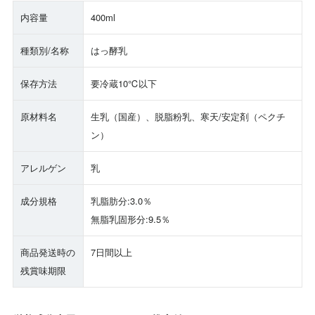
内容量
400ml
種類別/名称
はっ酵乳
保存方法
要冷蔵10℃以下
原材料名
生乳（国産）、脱脂粉乳、寒天/安定剤（ペクチ
ン）
アレルゲン
乳
成分規格
乳脂肪分:3.0％
無脂乳固形分:9.5％
商品発送時の
7日間以上
残賞味期限