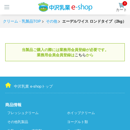
0
カート
クリーム・乳製品TOP
その他
エーデルワイス ロンドタイプ（2kg）
当製品ご購入の際には業務用会員登録が必要です。
業務用会員会員登録は
こちら
から
中沢乳業 e-shopトップ
商品情報
フレッシュクリーム
ホイップクリーム
その他乳製品
ヨーグルト類