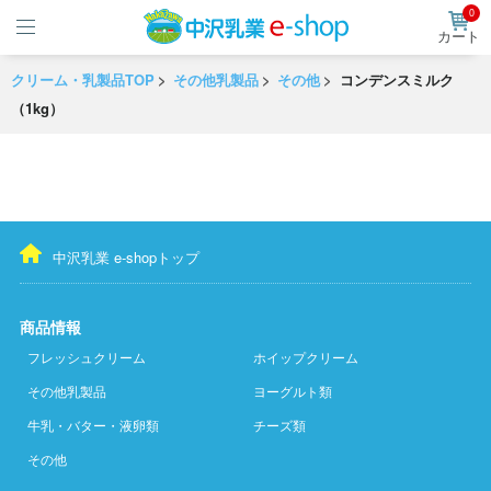
0
カート
クリーム・乳製品TOP
その他乳製品
その他
コンデンスミルク
（1kg）
中沢乳業 e-shopトップ
商品情報
フレッシュクリーム
ホイップクリーム
その他乳製品
ヨーグルト類
牛乳・バター・液卵類
チーズ類
その他