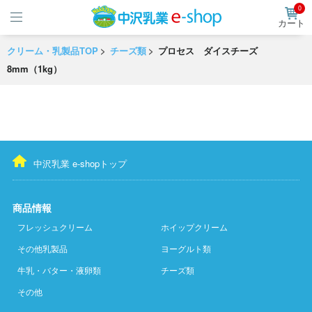
0
カート
クリーム・乳製品TOP
チーズ類
プロセス ダイスチーズ
8mm（1kg）
中沢乳業 e-shopトップ
商品情報
フレッシュクリーム
ホイップクリーム
その他乳製品
ヨーグルト類
牛乳・バター・液卵類
チーズ類
その他