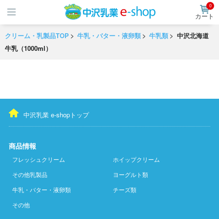
0
カート
クリーム・乳製品TOP
牛乳・バター・液卵類
牛乳類
中沢北海道
牛乳（1000ml）
中沢乳業 e-shopトップ
商品情報
フレッシュクリーム
ホイップクリーム
その他乳製品
ヨーグルト類
牛乳・バター・液卵類
チーズ類
その他