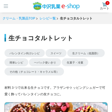
0
カート
クリーム・乳製品TOP
レシピ一覧
生チョコタルトレット
生チョコタルトレット
バレンタイン向けレシピ
スイーツ
生クリーム（低脂肪）
簡単レシピ
一パック使いきり
生菓子・冷菓
その他（チョコレート・キャラメル等）
材料３つで出来る生チョコです。アラザンやトッピングシュガーで可
愛く飾ってバレンタインの友チョコに。