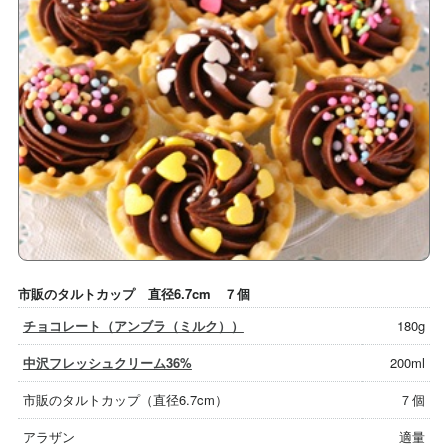
市販のタルトカップ 直径6.7cm ７個
チョコレート（アンブラ（ミルク））
180g
中沢フレッシュクリーム36%
200ml
市販のタルトカップ（直径6.7cm）
７個
アラザン
適量