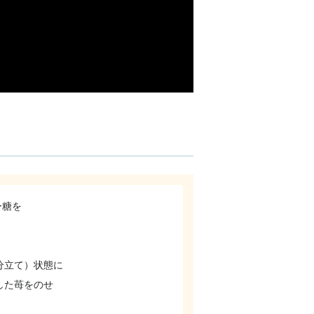
ー糖を
。
分立て）状態に
した苺をのせ