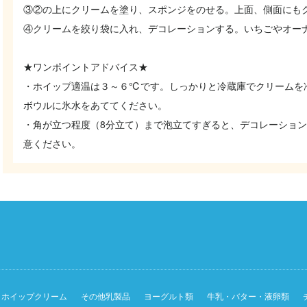
③②の上にクリームを塗り、スポンジをのせる。上面、側面にも
④クリームを絞り袋に入れ、デコレーションする。いちごやオー
★ワンポイントアドバイス★
・ホイップ適温は３～６℃です。しっかりと冷蔵庫でクリームを
ボウルに氷水をあててください。
・角が立つ程度（8分立て）まで泡立てすぎると、デコレーショ
意ください。
ホイップクリーム
その他乳製品
ヨーグルト類
牛乳・バター・液卵類