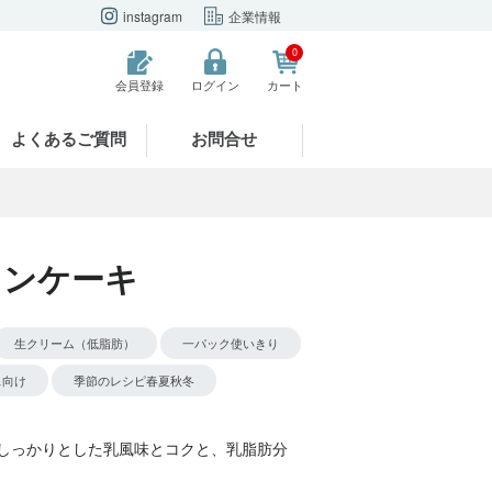
instagram
企業情報
0
会員登録
ログイン
カート
よくあるご質問
お問合せ
ョンケーキ
生クリーム（低脂肪）
一パック使いきり
ス向け
季節のレシピ春夏秋冬
のしっかりとした乳風味とコクと、乳脂肪分