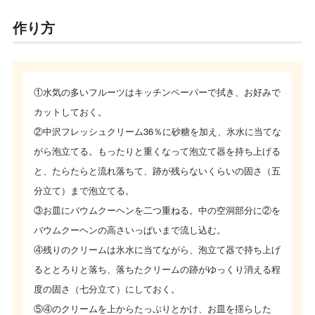
作り方
①水気の多いフルーツはキッチンペーパーで拭き、お好みで
カットしておく。
②中沢フレッシュクリーム36％に砂糖を加え、氷水に当てな
がら泡立てる。もったりと重くなって泡立て器を持ち上げる
と、たらたらと流れ落ちて、跡が残らないくらいの固さ（五
分立て）まで泡立てる。
③お皿にバウムクーヘンを二つ重ねる。中の空洞部分に②を
バウムクーヘンの高さいっぱいまで流し込む。
④残りのクリームは氷水に当てながら、泡立て器で持ち上げ
るととろりと落ち、落ちたクリームの跡がゆっくり消える程
度の固さ（七分立て）にしておく。
⑤④のクリームを上からたっぷりとかけ、お皿を揺らした