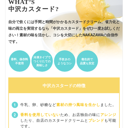
WHAT’S
中沢カスタード?
自分で炊くには手間と時間がかかるカスタードクリーム、
省力化と
味の両立を実現するなら「中沢カスタード」を
ぜひ一度お試しくだ
さい！素材の味を活かし、
コシを大切にしたNAKAZAWAの自信作
です。
冷凍タイプで
香料、保存料
手炊きの
衛生的で
つくりたての
不使用
ようなコシ
品質も安定
美味しさ
中沢カスタードの特徴
牛乳、卵、砂糖など
素材の持つ風味を生かし
ました。
香料を使用していない
ため、お店独自の味に
アレンジ
したり、自店のカスタードクリームと
ブレンド
も可能
です。