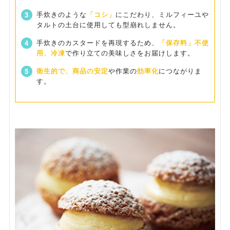
手炊きのような
「コシ」
にこだわり、ミルフィーユや
タルトの土台に使用しても型崩れしません。
手炊きのカスタードを再現するため、
「保存料」不使
用、冷凍
で作り立ての美味しさをお届けします。
衛生的で、商品の安定
や作業の
効率化
につながりま
す。