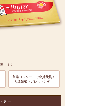
動します
農業コンクールで
金賞受賞！
大統領献上ガレットに使用
バター