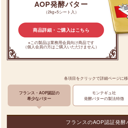
AOP発酵バター
（2kg×5シート入）
商品詳細・ご購入はこちら
※この製品は業務用会員向け商品です
（個人会員の方はご購入いただけません）
各項目をクリックで詳細ページに移
フランス・AOP
認証の
モンテギュ社
希少なバター
発酵バターの
製法特徴
フランスのAOP認証発酵