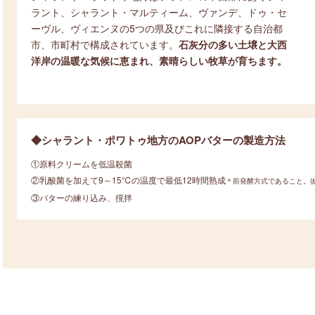
ラント、シャラント・マルティーム、ヴァンデ、ドゥ・セ
ーヴル、ヴィエンヌの5つの県及びこれに隣接する自治都
市、市町村で構成されています。
石灰分の多い土壌と大西
洋岸の温暖な気候に恵まれ、素晴らしい牧草が育ちます。
◆シャラント・ポワトゥ地方のAOPバターの製造方法
①原料クリームを低温殺菌
②乳酸菌を加えて9～15℃の温度で最低12時間熟成
＊前発酵方式であること。(
③バターの練り込み、撹拌