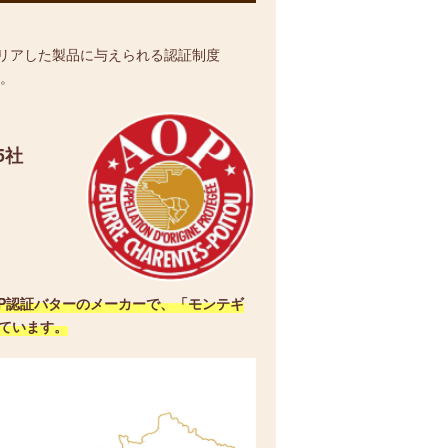
リアした製品に与えられる認証制度
す。
5社
P認証バターのメーカーで、「モンテギ
ています。