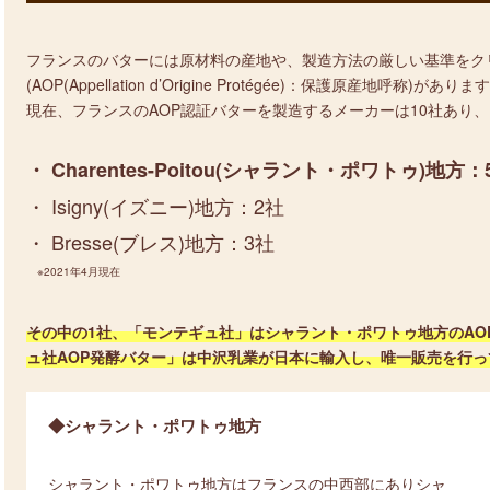
フランスのバターには原材料の産地や、製造方法の厳しい基準をク
(AOP(Appellation d’Origine Protégée)：保護原産地呼称)がありま
現在、フランスのAOP認証バターを製造するメーカーは10社あり、
・ Charentes-Poitou(シャラント・ポワトゥ)地方：
・ Isigny(イズニー)地方：2社
・ Bresse(ブレス)地方：3社
※2021年4月現在
その中の1社、「モンテギュ社」はシャラント・ポワトゥ地方のAO
ュ社AOP発酵バター」は中沢乳業が日本に輸入し、唯一販売を行っ
◆シャラント・ポワトゥ地方
シャラント・ポワトゥ地方はフランスの中西部にありシャ