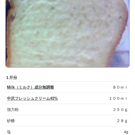
１斤分
Milk（ミルク）成分無調整
８０ｍｌ
中沢フレッシュクリーム45%
１００ｍｌ
強力粉
２５０ｇ
砂糖
２８ｇ
塩
4g