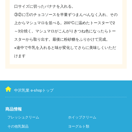
口サイズに切ったバナナを入れる。
③②に①のチョコソースを半量ずつまんべんなく入れ、その
上からマシュマロを並べる。200℃に温めたトースターで2
～3分焼く。マシュマロがこんがりきつね色になったらトー
スターから取り出す。最後に粉砂糖をふりかけて完成。
※途中で牛乳を入れると味が変化してさらに美味しくいただ
けます
中沢乳業 e-shopトップ
商品情報
フレッシュクリーム
ホイップクリーム
その他乳製品
ヨーグルト類