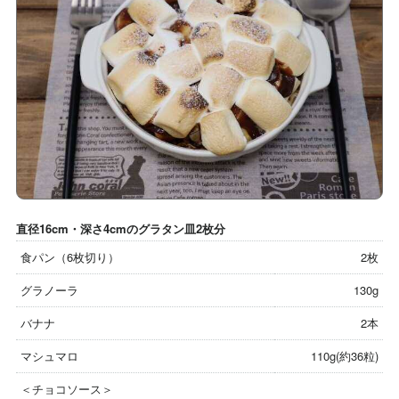
直径16cm・深さ4cmのグラタン皿2枚分
食パン（6枚切り）
2枚
グラノーラ
130g
バナナ
2本
マシュマロ
110g(約36粒)
＜チョコソース＞