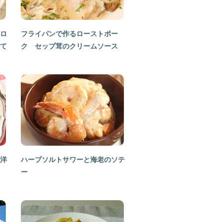
ロ
フライパンで作るローストポー
て
ク セップ茸のクリームソース
洋
ハーブソルトサワーと海老のソテ
ー