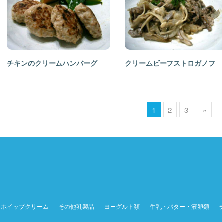
チキンのクリームハンバーグ
クリームビーフストロガノフ
1
2
3
»
ホイップクリーム
その他乳製品
ヨーグルト類
牛乳・バター・液卵類